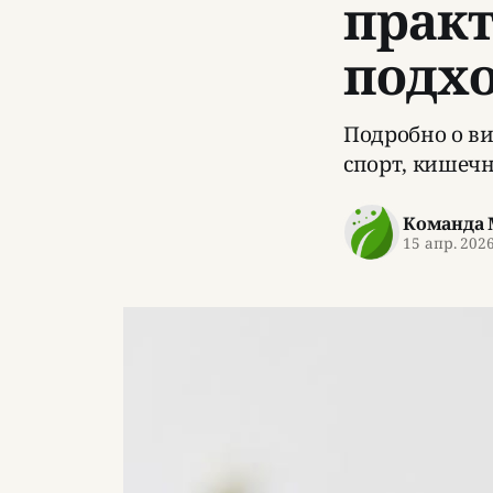
практ
подх
Подробно о ви
спорт, кишечн
Команда 
15 апр. 202