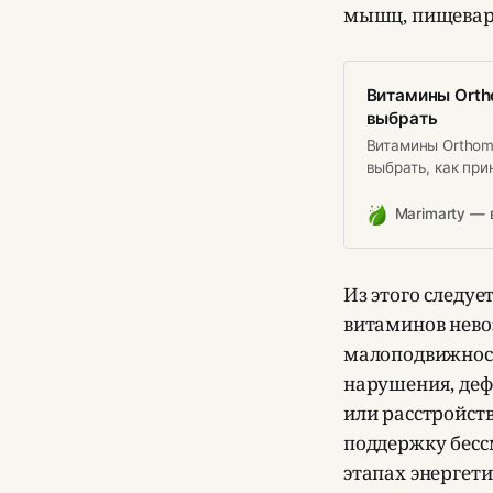
мышц, пищеваре
Витамины Ortho
выбрать
Витамины Orthomo
выбрать, как при
ли покупать.
Marimarty — 
Из этого следу
витаминов нево
малоподвижност
нарушения, деф
или расстройст
поддержку бесс
этапах энергет