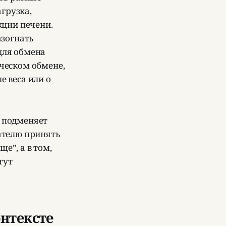
грузка,
кции печени.
азогнать
 для обмена
ическом обмене,
е веса или о
е подменяет
ателю принять
е”, а в том,
гут
онтексте