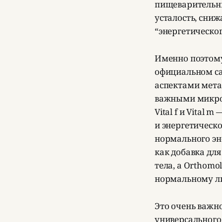
пищеварительны
усталость, сниж
“энергетическог
Именно поэтому
официальном са
аспектами мета
важными микрон
Vital f и Vital
и энергетическо
нормального эн
как добавка дл
тела, а Orthomo
нормальному л
Это очень важно
универсального