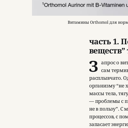
Витамины Orthomol для норм
часть 1.
веществ” 
З
апрос о ви
сам термин
расплывчато. О
организму “не х
массы тела, тяг
— проблемы с п
не в пользу”. С
процессов, с п
запасает энерги