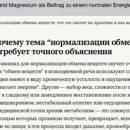
ализации обмена веществ: что это значит на практике и как 
 Почему тема “нормализации обм
требует точного объяснения
таминах для нормализации обмена веществ звучит оч
 “обмен веществ” в повседневной речи используют 
дни имеют в виду хроническую усталость и ощущение
ватает энергии”. Другие — набор веса, сложности со
у к сладкому или замедленное восстановление после 
ищеварением, нестабильный аппетит или ощущение, 
 медицинской точки зрения метаболизм — это совокуп
омощью которых организм получает, превращает, исп
ю из пищи; в эти процессы входят дыхание, кровооб