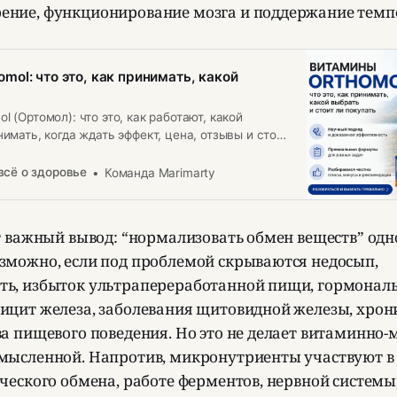
ние, функционирование мозга и поддержание темп
mol: что это, как принимать, какой
l (Ортомол): что это, как работают, какой
нимать, когда ждать эффект, цена, отзывы и стоит
всё о здоровье
Команда Marimarty
ет важный вывод: “нормализовать обмен веществ” од
зможно, если под проблемой скрываются недосып,
ь, избыток ультрапереработанной пищи, гормонал
ицит железа, заболевания щитовидной железы, хрон
ва пищевого поведения. Но это не делает витаминно
мысленной. Напротив, микронутриенты участвуют в
ического обмена, работе ферментов, нервной систем