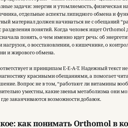
зные задачи: энергия и утомляемость, физическая на
чника, отдельные аспекты липидного обмена и фун
ный материал должен начинаться не с обещаний “р
с разделения понятий. Когда человек ищет Orthomol
сначала понять, о чем именно идет речь: об энергет
 нагрузок, о восстановлении, о кишечнике, о контрол
ни и жирового обмена.
ответствует и принципам E-E-A-T. Надежный текст н
агностику красивыми обещаниями, а помогает чит
шение. Вопрос не в том, “работают ли витамины вообщ
твительно уместны, какие звенья метаболизма они мо
 где заканчиваются возможности добавок.
акое: как понимать Orthomol в к