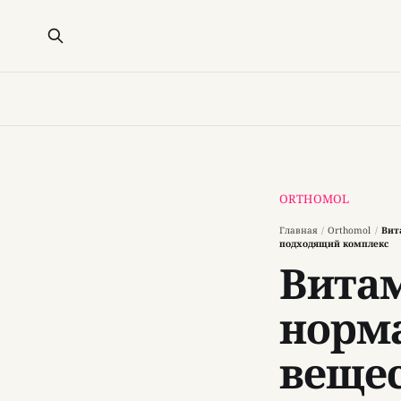
ОRTHOMOL
Главная
/
Оrthomol
/
Вит
подходящий комплекс
Вита
норм
вещес