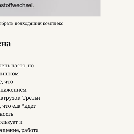
выбрать подходящий комплекс
ена
ень часто, но
слишком
, что
 снижением
нагрузок. Третьи
что еда “идет
ность
ользует и
ращение, работа