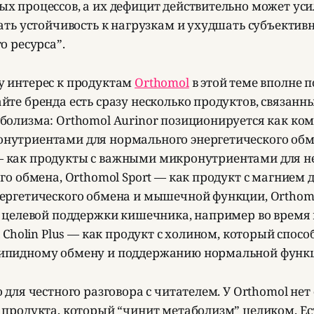
х процессов, а их дефицит действительно может уси
ать устойчивость к нагрузкам и ухудшать субъективн
о ресурса”.
 интерес к продуктам
Orthomol
в этой теме вполне п
йте бренда есть сразу несколько продуктов, связанн
болизма: Orthomol Aurinor позиционируется как ком
утриентами для нормального энергетического обм
 m — как продукты с важными микронутриентами для 
го обмена, Orthomol Sport — как продукт с магнием 
ергетического обмена и мышечной функции, Orthomo
я целевой поддержки кишечника, например во время
l Cholin Plus — как продукт с холином, который спосо
ипидному обмену и поддержанию нормальной функц
 для честного разговора с читателем. У Orthomol нет
 продукта, который “чинит метаболизм” целиком. Ес