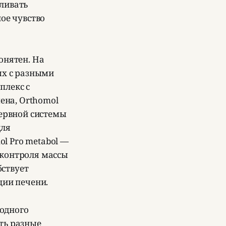
ливать
ое чувство
онятен. На
ых с разными
плекс с
ена, Orthomol
нервной системы
для
l Pro metabol —
 контроля массы
бствует
ии печени.
 одного
ть разные