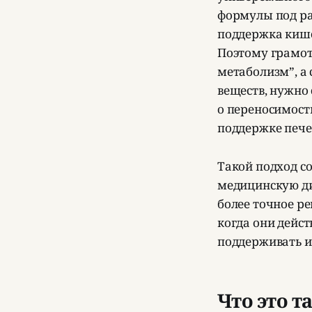
формулы под ра
поддержка кише
Поэтому грамот
метаболизм”, а 
веществ, нужно 
о переносимости
поддержке пече
Такой подход со
медицинскую ди
более точное ре
когда они дейс
поддерживать и
Что это т