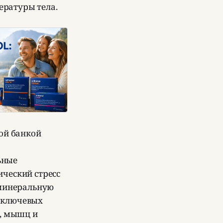
ературы тела.
ной банкой
ьные
ический стресс
-минеральную
 ключевых
ы, мышц и