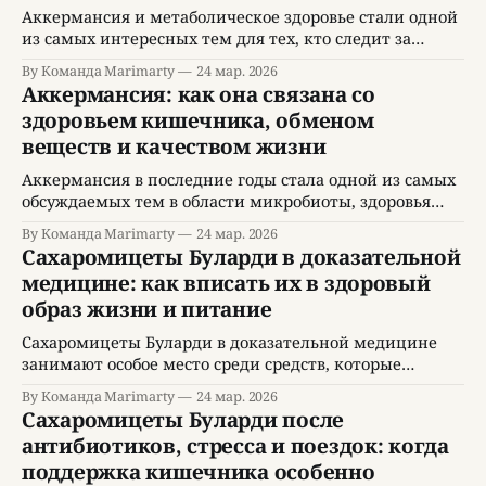
повседневных привычек. Аккермансия в этой картине
Аккермансия и метаболическое здоровье стали одной
воспринимается как один
из самых интересных тем для тех, кто следит за
научными исследованиями кишечника, микробиоты
By Команда Marimarty
24 мар. 2026
и профилактики нарушений обмена веществ.
Аккермансия: как она связана со
Современный человек часто сталкивается с
здоровьем кишечника, обменом
последствиями сидячего образа жизни, хаотичного
веществ и качеством жизни
питания, дефицита сна и хронического стресса. На
этом фоне растет интерес к микроорганизмам,
Аккермансия в последние годы стала одной из самых
которые могут быть
обсуждаемых тем в области микробиоты, здоровья
кишечника и профилактической медицины. Интерес
By Команда Marimarty
24 мар. 2026
к теме растет не случайно, потому что Аккермансия
Сахаромицеты Буларди в доказательной
рассматривается как один из микроорганизмов,
медицине: как вписать их в здоровый
который может быть связан с состоянием слизистой
образ жизни и питание
кишечника, обменом веществ, иммунной регуляцией
и общим самочувствием. Для широкой аудитории
Сахаромицеты Буларди в доказательной медицине
занимают особое место среди средств, которые
обсуждаются в связи со здоровьем кишечника,
By Команда Marimarty
24 мар. 2026
профилактикой нарушений пищеварения и
Сахаромицеты Буларди после
поддержкой организма в периоды повышенной
антибиотиков, стресса и поездок: когда
нагрузки. Для многих людей эта тема начинается с
поддержка кишечника особенно
простого вопроса о том, помогают ли Сахаромицеты