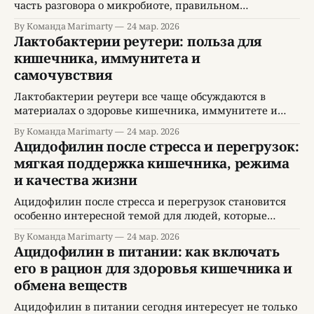
часть разговора о микробиоте, правильном
пищеварении и современных подходах к
By Команда Marimarty
24 мар. 2026
профилактике нарушений здоровья. Интерес к ним
Лактобактерии реутери: польза для
вырос не случайно. Люди стали чаще замечать, что
кишечника, иммунитета и
качество жизни зависит не только от калорийности
самочувствия
питания или количества витаминов, но и от того, как
работает кишечник, насколько стабильна
Лактобактерии реутери все чаще обсуждаются в
микрофлора
материалах о здоровье кишечника, иммунитете и
качестве жизни, потому что этот микроорганизм
By Команда Marimarty
24 мар. 2026
изучается в контексте пищеварения, микробиоты и
Ацидофилин после стресса и перегрузок:
общего самочувствия. Когда говорят о поддержке
мягкая поддержка кишечника, режима
баланса кишечной флоры, многие люди ищут не
и качества жизни
просто модный тренд, а понятный и научно
обоснованный подход. Именно поэтому тема
Ацидофилин после стресса и перегрузок становится
лактобактерии
особенно интересной темой для людей, которые
чувствуют, что пищеварение начинает реагировать на
By Команда Marimarty
24 мар. 2026
ритм жизни. В периоды высокого напряжения,
Ацидофилин в питании: как включать
недосыпа, хаотичного питания и переутомления
его в рацион для здоровья кишечника и
кишечник нередко подает сигналы первым.
обмена веществ
Возникают тяжесть после еды, нестабильный
аппетит, тяга к быстрым перекусам, ощущение
Ацидофилин в питании сегодня интересует не только
внутренней усталости и снижение пищеварительного