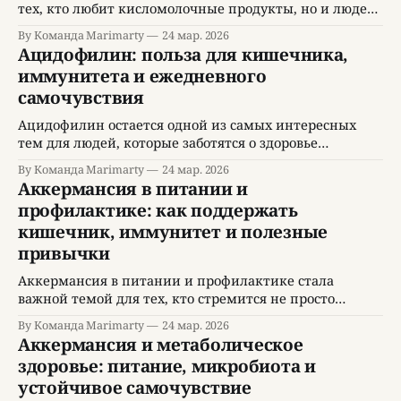
тех, кто любит кисломолочные продукты, но и людей,
которые стараются выстроить рацион для здоровья
By Команда Marimarty
24 мар. 2026
кишечника, обмена веществ и устойчивого
Ацидофилин: польза для кишечника,
самочувствия. В современном ритме жизни организм
иммунитета и ежедневного
часто сталкивается с перегрузкой: нерегулярные
самочувствия
приемы пищи, избыток сахара, слишком быстрые
перекусы, стресс и недосып постепенно ухудшают
Ацидофилин остается одной из самых интересных
пищеварительный
тем для людей, которые заботятся о здоровье
кишечника, пищеварительном комфорте,
By Команда Marimarty
24 мар. 2026
иммунитете и качестве жизни. Хотя это название
Аккермансия в питании и
знакомо многим с детства, сегодня Ацидофилин
профилактике: как поддержать
рассматривается уже не просто как кисломолочный
кишечник, иммунитет и полезные
продукт, а как часть более широкой темы о
микробиоте, правильном питании, восстановлении
привычки
после стресса, профилактике
Аккермансия в питании и профилактике стала
важной темой для тех, кто стремится не просто
устранять отдельные симптомы, а выстраивать
By Команда Marimarty
24 мар. 2026
устойчивую систему заботы о здоровье. Современный
Аккермансия и метаболическое
подход к профилактике заболеваний все чаще
здоровье: питание, микробиота и
включает обсуждение микробиоты, барьерной
устойчивое самочувствие
функции кишечника, качества рациона и роли