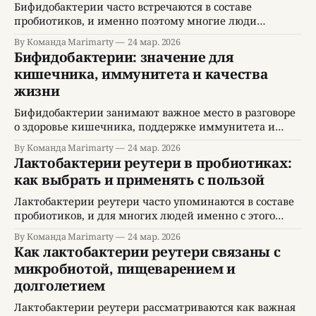
состояние кишечной флоры связано не только с
Бифидобактерии часто встречаются в составе
пищеварением, но и с иммунной устойчивостью,
пробиотиков, и именно поэтому многие люди
обменом веществ,
начинают знакомство с темой микробиоты с изучения
By Команда Marimarty
24 мар. 2026
упаковок, штаммов и обещаний производителей.
Бифидобактерии: значение для
Однако бифидобактерии заслуживают более глубокого
кишечника, иммунитета и качества
разговора, чем просто выбор очередной добавки. Эти
жизни
полезные микроорганизмы имеют значение для
здоровья кишечника, пищеварительного комфорта,
Бифидобактерии занимают важное место в разговоре
иммунной устойчивости и общего самочувствия.
о здоровье кишечника, поддержке иммунитета и
Когда
профилактике нарушений пищеварения. Эти
By Команда Marimarty
24 мар. 2026
микроорганизмы давно привлекают внимание
Лактобактерии реутери в пробиотиках:
специалистов по питанию, гастроэнтерологов и
как выбрать и применять с пользой
исследователей микробиоты, потому что от состояния
кишечной среды зависит гораздо больше, чем просто
Лактобактерии реутери часто упоминаются в составе
комфорт после еды. Когда человек интересуется
пробиотиков, и для многих людей именно с этого
темой бифидобактерии, он обычно ищет ответ
начинается знакомство с темой микробиоты. Однако
By Команда Marimarty
24 мар. 2026
интерес к ним связан не только с популярностью
Как лактобактерии реутери связаны с
добавок. За этим названием стоит большой пласт
микробиотой, пищеварением и
вопросов о состоянии кишечника, переносимости
долголетием
пищи, иммунной устойчивости, восстановлении
после антибиотиков и даже о том,
Лактобактерии реутери рассматриваются как важная