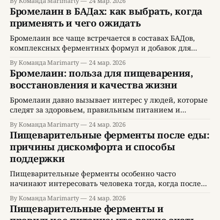
By Команда Marimarty
24 мар. 2026
самочувствия в течение дня. С одной стороны, тема
Бромелаин в БАДах: как выбрать, когда
бромелаин кажется узкой и связанной только с
применять и чего ожидать
ферментами. С другой стороны, она быстро выводит
на гораздо более широкие вопросы: как организовать
Бромелаин все чаще встречается в составах БАДов,
питание, как снизить
комплексных ферментных формул и добавок для
активного образа жизни. Это вызывает понятный
By Команда Marimarty
24 мар. 2026
интерес, потому что тема бромелаин находится на
Бромелаин: польза для пищеварения,
пересечении нескольких популярных направлений:
восстановления и качества жизни
пищеварение, поддержка после физической нагрузки,
состояние тканей, рациональное применение
Бромелаин давно вызывает интерес у людей, которые
ферментов и поиск понятных инструментов для
следят за здоровьем, правильным питанием и
повседневного самочувствия. Но чем популярнее
современными подходами к профилактике. Этот
By Команда Marimarty
24 мар. 2026
ферментный комплекс чаще всего связывают с
Пищеварительные ферменты после еды:
ананасом, но в практическом смысле тема бромелаин
причины дискомфорта и способы
намного шире, чем простое упоминание
поддержки
экзотического фрукта. Сегодня бромелаин обсуждают
в контексте пищеварения, самочувствия после еды,
Пищеварительные ферменты особенно часто
восстановления после физических
начинают интересовать человека тогда, когда после
еды возникает тяжесть, вздутие, сонливость,
By Команда Marimarty
24 мар. 2026
ощущение переполнения или дискомфорт в животе. В
Пищеварительные ферменты и
такие моменты кажется, что проблема связана только