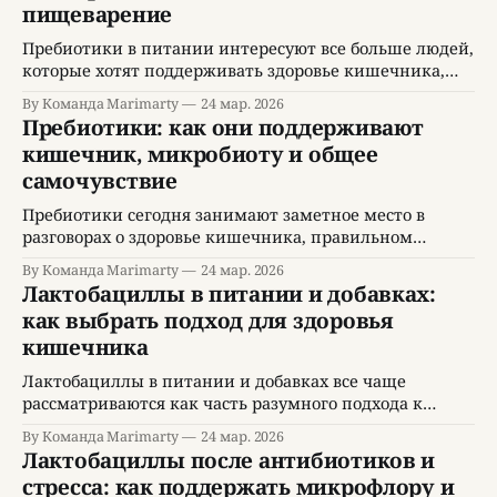
пищеварение
интересны тем, что они не являются живыми
микроорганизмами, а служат питательной базой для
Пребиотики в питании интересуют все больше людей,
полезных бактерий,
которые хотят поддерживать здоровье кишечника,
улучшать пищеварительный комфорт и формировать
By Команда Marimarty
24 мар. 2026
полезные привычки без излишней зависимости от
Пребиотики: как они поддерживают
добавок. Это естественно, потому что пребиотики в
кишечник, микробиоту и общее
большинстве случаев поступают именно с обычной
самочувствие
едой, а не только из специализированных продуктов.
Современный рацион часто страдает от недостатка
Пребиотики сегодня занимают заметное место в
пищевых
разговорах о здоровье кишечника, правильном
питании, профилактике заболеваний и поддержке
By Команда Marimarty
24 мар. 2026
общего самочувствия. Интерес к ним связан с тем, что
Лактобациллы в питании и добавках:
пребиотики служат питательной средой для полезных
как выбрать подход для здоровья
микроорганизмов кишечника и помогают
кишечника
формировать более благоприятную внутреннюю среду
для пищеварения, иммунитета и обмена веществ. В
Лактобациллы в питании и добавках все чаще
отличие от популярных
рассматриваются как часть разумного подхода к
здоровью кишечника, профилактике нарушений
By Команда Marimarty
24 мар. 2026
пищеварения и поддержанию качества жизни.
Лактобациллы после антибиотиков и
Современный ритм жизни, дефицит сна,
стресса: как поддержать микрофлору и
нерегулярное питание и высокий уровень стресса