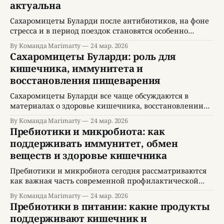
Буларди после антибиотиков или при нестабильном
актуальна
стуле. Но если
Сахаромицеты Буларди после антибиотиков, на фоне
стресса и в период поездок становятся особенно
актуальной темой для людей, которые сталкиваются с
By Команда Marimarty
24 мар. 2026
нестабильным пищеварением и хотят поддержать
Сахаромицеты Буларди: роль для
кишечник в моменты повышенной нагрузки.
кишечника, иммунитета и
Современный образ жизни часто включает
восстановления пищеварения
нерегулярное питание, недосып, эмоциональное
напряжение, смену режима и поездки с изменением
Сахаромицеты Буларди все чаще обсуждаются в
привычной еды и воды.
материалах о здоровье кишечника, восстановлении
после антибиотиков, поддержке иммунитета и
By Команда Marimarty
24 мар. 2026
улучшении качества жизни. Интерес к теме понятен,
Пребиотики и микробиота: как
потому что Сахаромицеты Буларди относятся к
поддерживать иммунитет, обмен
микроорганизмам, которые изучаются в контексте
веществ и здоровье кишечника
пищеварительного комфорта, устойчивости
кишечной среды и профилактики некоторых
Пребиотики и микробиота сегодня рассматриваются
нарушений со стороны желудочно кишечного тракта.
как важная часть современной профилактической
При этом
медицины, потому что состояние кишечной среды
By Команда Marimarty
24 мар. 2026
связано не только с пищеварением, но и с
Пребиотики в питании: какие продукты
иммунитетом, обменом веществ, уровнем энергии и
поддерживают кишечник и
общим качеством жизни. Пребиотики особенно