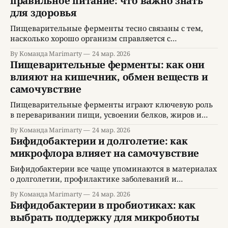
правильное питание: что важно знать
с конкретным блюдом, но на практике все может
для здоровья
быть сложнее. Тема пищеварительные ферменты
затрагивает не только реакцию на переедание, но и
Пищеварительные ферменты тесно связаны с тем,
насколько хорошо организм справляется с
переработкой повседневной еды и насколько полно
By Команда Marimarty
24 мар. 2026
человек получает пользу из рациона. Когда
Пищеварительные ферменты: как они
пищеварение работает слаженно, еда дает энергию,
влияют на кишечник, обмен веществ и
помогает восстановлению и поддерживает
самочувствие
нормальное состояние кишечника. Но если после
приема пищи регулярно появляются вздутие, тяжесть,
Пищеварительные ферменты играют ключевую роль
ощущение переполнения, нестабильный стул или
в переваривании пищи, усвоении белков, жиров и
углеводов, а также в поддержке здоровья кишечника
By Команда Marimarty
24 мар. 2026
и общего самочувствия. Когда человек интересуется
Бифидобактерии и долголетие: как
темой пищеварительные ферменты, он обычно хочет
микрофлора влияет на самочувствие
понять, почему после еды иногда появляется тяжесть,
вздутие, снижение энергии или ощущение, что даже
Бифидобактерии все чаще упоминаются в материалах
качественный рацион не приносит ожидаемой
о долголетии, профилактике заболеваний и
поддержке хорошего самочувствия. Это связано с тем,
By Команда Marimarty
24 мар. 2026
что современная медицина и наука о питании
Бифидобактерии в пробиотиках: как
уделяют все больше внимания микробиоте
выбрать поддержку для микробиоты
кишечника. Сегодня становится очевидно, что