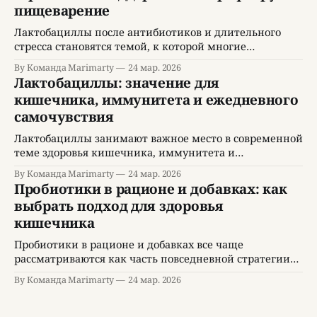
пищеварение
создают условия, при которых микробиота
кишечника становится менее устойчивой. На этом
Лактобациллы после антибиотиков и длительного
фоне люди начинают искать решения, которые
стресса становятся темой, к которой многие
обращаются в попытке вернуть пищеварительный
By Команда Marimarty
24 мар. 2026
комфорт и устойчивость организма. После лечения,
Лактобациллы: значение для
плотного рабочего периода, нерегулярного сна или
кишечника, иммунитета и ежедневного
затяжного эмоционального напряжения кишечник
самочувствия
нередко начинает реагировать иначе: появляется
вздутие, нестабильный стул, тяжесть после еды,
Лактобациллы занимают важное место в современной
снижение аппетита или ощущение, что привычные
теме здоровья кишечника, иммунитета и
продукты
правильного питания. Эти микроорганизмы часто
By Команда Marimarty
24 мар. 2026
обсуждаются в связи с микробиотой,
Пробиотики в рационе и добавках: как
пищеварительным комфортом, восстановлением
выбрать подход для здоровья
после антибиотиков и профилактикой нарушений
кишечника
баланса кишечной среды. Интерес к теме объясним,
потому что лактобациллы рассматриваются как часть
Пробиотики в рационе и добавках все чаще
естественной микрофлоры человека и как компонент
рассматриваются как часть повседневной стратегии
некоторых пробиотических
поддержки кишечника, иммунитета, обмена веществ
By Команда Marimarty
24 мар. 2026
и общего самочувствия. Современный человек
Пробиотики после антибиотиков:
сталкивается с множеством факторов, которые влияют
восстановление микрофлоры и
на микробиоту: стресс, недостаток сна, нерегулярное