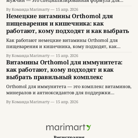
мужчин — это специализированная формула для
поддержки метаболизма, антиоксидантной защиты и
By Команда Marimarty
15 апр. 2026
функций печени. Подходит при нагрузках, стрессе и
Немецкие витамины Orthomol для
несбалансированном питании, но не заменяет
пищеварения и кишечника: как
лечение и диагностику.
работают, кому подходят и как выбрать
Как работают немецкие витамины Orthomol для
пищеварения и кишечника, кому подходят, как
применять и как выбрать качественный комплекс.
By Команда Marimarty
15 апр. 2026
Витамины Orthomol для иммунитета:
как работают, кому подходят и как
выбрать правильный комплекс
Orthomol для иммунитета — это комплекс витаминов,
минералов и антиоксидантов для поддержки
иммунной системы в периоды стресса, сезонных
By Команда Marimarty
15 апр. 2026
нагрузок и восстановления. Подходит как
дополнительный источник нутриентов, но не
заменяет полноценное питание, сон и лечение при
заболеваниях.
Регистрация