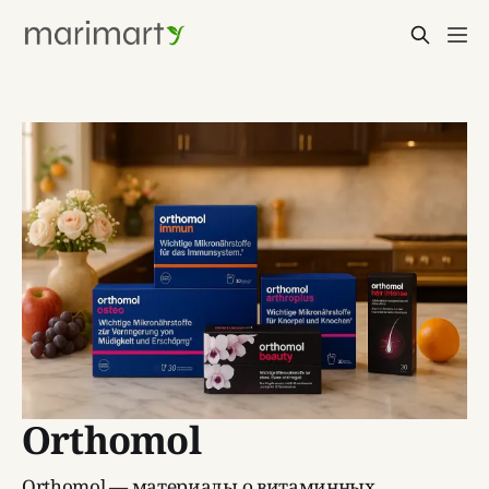
Оrthomol
Orthomol — материалы о витаминных